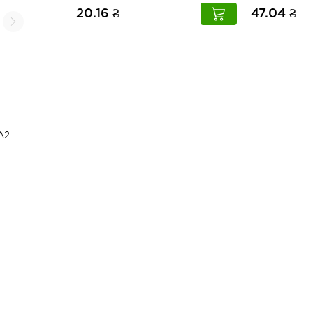
20.16 ₴
47.04 ₴
А2