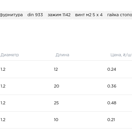
 фурнитура
din 933
зажим 1142
винт м2 5 х 4
гайка стоп
Диаметр
Длина
Цена, ₴/ш
1.2
12
0.24
1.2
20
0.36
1.2
25
0.48
1.2
10
0.21