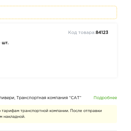
Код товара:
84123
—
шт.
Подробнее
деливери, Транспортная компания “САТ”
о тарифам транспортной компании. После отправки
м накладной.