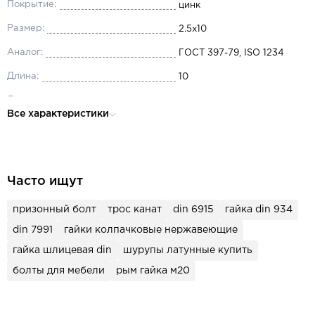
Покрытие:
цинк
Размер:
2.5x10
Аналог:
ГОСТ 397-79, ISO 1234
Длина:
10
Диаметр:
2.5
Все характеристики
Материал:
сталь
Часто ищут
призонный болт
трос канат
din 6915
гайка din 934
din 7991
гайки колпачковые нержавеющие
гайка шлицевая din
шурупы латунные купить
болты для мебели
рым гайка м20