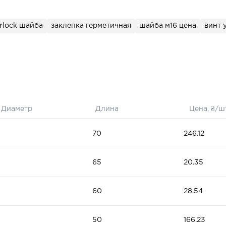
arlock шайба
заклепка герметичная
шайба м16 цена
винт 
Диаметр
Длина
Цена, ₴/ш
70
246.12
65
20.35
60
28.54
50
166.23