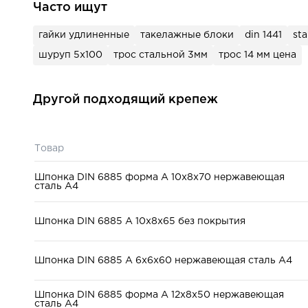
Часто ищут
Форма исполнения:
A
гайки удлиненные
такелажные блоки
din 1441
st
шуруп 5х100
трос стальной 3мм
трос 14 мм цена
Другой подходящий крепеж
Товар
Шпонка DIN 6885 форма А 10x8x70 нержавеющая
сталь А4
Шпонка DIN 6885 A 10x8x65 без покрытия
Шпонка DIN 6885 A 6x6x60 нержавеющая сталь А4
Шпонка DIN 6885 форма А 12x8x50 нержавеющая
сталь А4