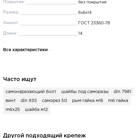
Покрытие:
без покрытия
Размер:
6x6x14
Аналог:
ГОСТ 23360-78
Длина:
14
Материал:
сталь
Все характеристики
Ширина, мм:
6
Высота:
6
Форма исполнения:
A
Часто ищут
самонарезающий болт
шайбы под саморезы
din 7981
винт
din 935
саморез 50
рым гайка м16
m6 гайка
m6x25
шайба м12
Другой подходящий крепеж