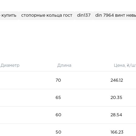
 купить
стопорные кольца гост
din137
din 7964 винт не
Диаметр
Длина
Цена, ₴/ш
70
246.12
65
20.35
60
28.54
50
166.23