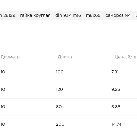
n 28129
гайка круглая
din 934 m16
m8x65
саморез м4
Диаметр
Длина
Цена, ₴/ш
10
100
7.91
10
120
9.23
10
80
6.88
10
200
14.74