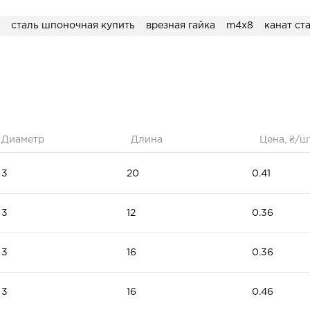
ля сборки
верей
сталь шпоночная купить
врезная гайка
m4x8
канат ст
Диаметр
Длина
Цена, ₴/ш
3
20
0.41
3
12
0.36
3
16
0.36
3
16
0.46