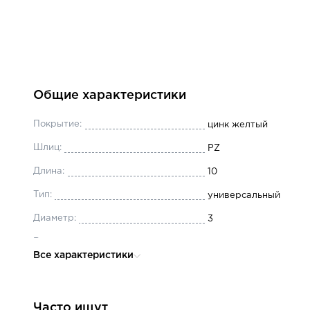
Общие характеристики
Покрытие:
цинк желтый
Шлиц:
PZ
Длина:
10
Тип:
универсальный
Диаметр:
3
Вид резьбы:
полная
Все характеристики
Материал:
сталь цементированн
Головка:
потайная
Часто ищут