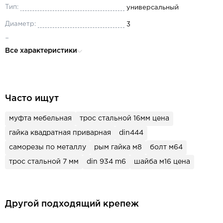
Тип:
универсальный
Диаметр:
3
Вид резьбы:
полная
Все характеристики
сталь цементированная
Материал:
закаленная
Головка:
потайная
Часто ищут
для строительства, для сбо
Назначение:
мебели, для окон и дверей
муфта мебельная
трос стальной 16мм цена
гайка квадратная приварная
din444
саморезы по металлу
рым гайка м8
болт м64
трос стальной 7 мм
din 934 m6
шайба м16 цена
Другой подходящий крепеж