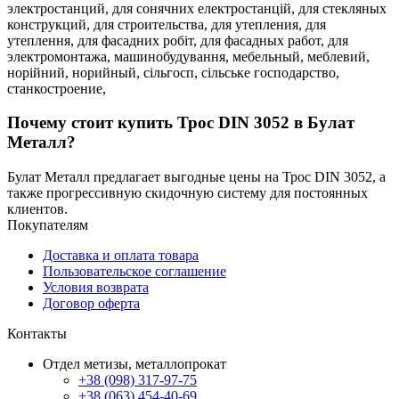
электростанций,
для сонячних електростанцій,
для стекляных
конструкций,
для строительства,
для утепления,
для
утеплення,
для фасадних робіт,
для фасадных работ,
для
электромонтажа,
машинобудування,
мебельный,
меблевий,
норійний,
норийный,
сільгосп,
сільське господарство,
станкостроение,
Почему стоит купить Трос DIN 3052 в Булат
Металл?
Булат Металл предлагает выгодные цены на Трос DIN 3052, а
также прогрессивную скидочную систему для постоянных
клиентов.
Покупателям
Доставка и оплата товара
Пользовательское соглашение
Условия возврата
Договор оферта
Контакты
Отдел метизы, металлопрокат
+38 (098) 317-97-75
+38 (063) 454-40-69