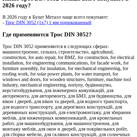
2026 году?
В 2026 году в Булат Металл чаще всего покупают:
-
Трос DIN 3052 (1x7) 1 мм оцинкованный
Где применяются Трос DIN 3052?
Трос DIN 3052 применяются в следующих сферах:
машиностроение,
сельхоз,
строительство,
agricultural,
construction,
for auto repair,
for BMZ,
for construction,
for electrical
installation,
for engineering communications,
for facade work,
for
furniture assembly,
for insulation,
for mechanical engineering,
for
roofing work,
for solar power plants,
for water transport,
for
windows and doors,
for wooden structures,
furniture,
machine tool
industry,
mechanical engineering,
noriyny,
будівництво,
верстатобудування,
для інженерних комунікацій,
для
авторемонта,
для авторемонту,
для БМЗ,
для будівництва,
для
вікон і дверей,
для вікон та дверей,
для водного транспорта,
для водного транспорту,
для дерев'яних конструкцій,
для
деревянных конструкций,
для електромонтажу,
для збирання
меблів,
для инженерных коммуникаций,
для кровельных
работ,
для машинобудування,
для машиностроения,
для
монтажу меблів,
для окон и дверей,
для покрівельних робіт,
для сборки мебели,
для скляних конструкцій,
для солнечных