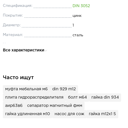
Спецификация:
DIN 3052
Покрытие:
цинк
Диаметр:
1
Материал:
сталь
Назначение:
для строительства
Все характеристики
Часто ищут
муфта мебельная м6
din 929 m12
плита гидрораспределителя
болт м64
гайка din 934
аир63в6
сепаратор магнитный фмм
гайка удлиненная м10
насос для сож
гайка m12x1 5