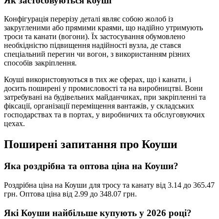
Як застосовуються коуші
Конфігурація перерізу деталі являє собою жолоб із
закругленими або прямими краями, що надійно утримують
троси та канати (вогони). Їх застосування обумовлено
необхідністю підвищення надійності вузла, де стався
спеціальний перегин чи вогон, з використанням різних
способів закріплення.
Коуші використовуються в тих же сферах, що і канати, і
досить поширені у промисловості та на виробництві. Вони
затребувані на будівельних майданчиках, при закріпленні та
фіксації, організації переміщення вантажів, у складських
господарствах та в портах, у виробничих та обслуговуючих
цехах.
Поширені запитання про Коуши
Яка роздрібна та оптова ціна на Коуши?
Роздрібна ціна на Коуши для тросу та канату від 3.14 до 365.47
грн. Оптова ціна від 2.99 до 348.07 грн.
Які Коуши найбільше купують у 2026 році?