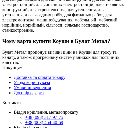
электростанций,
для сонячних електростанцій,
для стекляных
конструкций,
для строительства,
для утепления,
для
утеплення,
для фасадних робіт,
для фасадных работ,
для
электромонтажа,
машинобудування,
мебельный,
меблевий,
норійний,
норийный,
сільгосп,
сільське господарство,
станкостроение,
Чому варто купити Коуши в Булат Метал?
Булат Метал пропонує вигідні ціни на Коуши для тросу та
канату, а також прогресивну систему знижок для постійних
клієнтів.
Покупцям
Доставка та оплата товару
Угода користувача
Умови повернення
Договір оферта
Контакти
Відділ кріплення, металопрокату
+38 (098) 317-97-75
+38 (063) 454-40-69
Відділ гідравліки