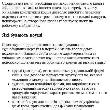
Сформована петля, необхідна для закріплення самого каната
або кріплення гака та іншого такелажу потребує захисту.
Унікальна конструкція коуша дозволяє запобігти перелому
окремих пасм сталевих тросів, зламу в місці сильної напруги,
пошкодженню створеного вузла і гарантує безпеку на
робочому майданчику.
Які бувають коуші
Спочатку такі деталі активно застосовувалися на
суднобудівних верфях і в портах, і мають голландське
походження. Завдяки своїм якісним характеристикам та
унікальним властивостям коуші стали використовуватися
повсюдно, що визначає виробництво елементів різних видів:
круглі (для троса), виготовляються у правильній формі
кільця, що дозволяє формувати круглу петлю, без зон
можливого залому та підвищеного зносу;
суднові, краплеподібної форми, що виробляються із
застосуванням методу гарячого кування, а готова
продукція маркується характеристиками максимального
навантаження;
вантовий коуш для канатів з незначним внутрішнім
діаметром, призначений для фіксації працюючих