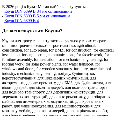
В 2026 році в Булат Метал найбільше купують:
-
Коуш DIN 6899 B 34 мм оцинкований
-
Коуш DIN 6899 B 5 мм оцинкований
-
Коуш DIN 6899 B 4
Де застосовуються Коуши?
Коуши для тросу та канату застосовуються у таких сферах:
машиностроение,
сельхоз,
строительство,
agricultural,
construction,
for auto repair,
for BMZ,
for construction,
for electrical
installation,
for engineering communications,
for facade work,
for
furniture assembly,
for insulation,
for mechanical engineering,
for
roofing work,
for solar power plants,
for water transport,
for
windows and doors,
for wooden structures,
furniture,
machine tool
industry,
mechanical engineering,
noriyny,
будівництво,
верстатобудування,
для інженерних комунікацій,
для
авторемонта,
для авторемонту,
для БМЗ,
для будівництва,
для
вікон і дверей,
для вікон та дверей,
для водного транспорта,
для водного транспорту,
для дерев'яних конструкцій,
для
деревянных конструкций,
для електромонтажу,
для збирання
меблів,
для инженерных коммуникаций,
для кровельных
работ,
для машинобудування,
для машиностроения,
для
монтажу меблів,
для окон и дверей,
для покрівельних робіт,
для сборки мебели,
для скляних конструкцій,
для солнечных