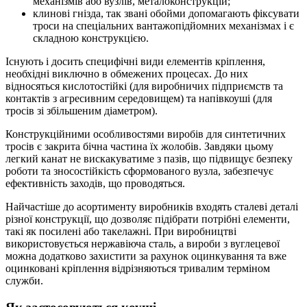
механізмів або вузлів, металоконструкцій;
клинові гнізда, так звані обойми допомагають фіксувати
троси на спеціальних вантажопідйомних механізмах і є
складною конструкцією.
Існують і досить специфічні види елементів кріплення,
необхідні виключно в обмежених процесах. До них
відносяться кислотостійкі (для виробничих підприємств та
контактів з агресивним середовищем) та напівкоуші (для
тросів зі збільшеним діаметром).
Конструкційними особливостями виробів для синтетичних
тросів є закрита бічна частина їх жолобів. Завдяки цьому
легкий канат не вискакуватиме з пазів, що підвищує безпеку
роботи та зносостійкість сформованого вузла, забезпечує
ефективність заходів, що проводяться.
Найчастіше до асортименту виробників входять сталеві деталі
різної конструкції, що дозволяє підібрати потрібні елементи,
такі як посилені або такелажні. При виробництві
використовується нержавіюча сталь, а вироби з вуглецевої
можна додатково захистити за рахунок оцинкування та вже
оцинковані кріплення відрізняються тривалим терміном
служби.