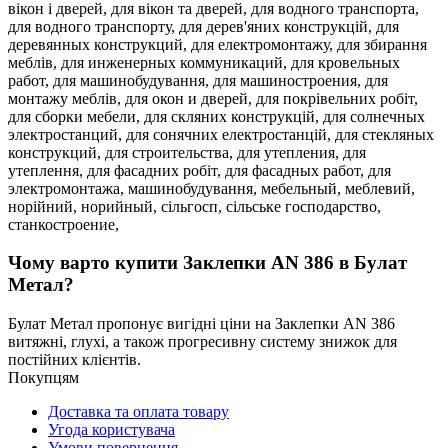
вікон і дверей,
для вікон та дверей,
для водного транспорта,
для водного транспорту,
для дерев'яних конструкцій,
для
деревянных конструкций,
для електромонтажу,
для збирання
меблів,
для инженерных коммуникаций,
для кровельных
работ,
для машинобудування,
для машиностроения,
для
монтажу меблів,
для окон и дверей,
для покрівельних робіт,
для сборки мебели,
для скляних конструкцій,
для солнечных
электростанций,
для сонячних електростанцій,
для стекляных
конструкций,
для строительства,
для утепления,
для
утеплення,
для фасадних робіт,
для фасадных работ,
для
электромонтажа,
машинобудування,
мебельный,
меблевий,
норійний,
норийный,
сільгосп,
сільське господарство,
станкостроение,
Чому варто купити Заклепки AN 386 в Булат
Метал?
Булат Метал пропонує вигідні ціни на Заклепки AN 386
витяжні, глухі, а також прогресивну систему знижок для
постійних клієнтів.
Покупцям
Доставка та оплата товару
Угода користувача
Умови повернення