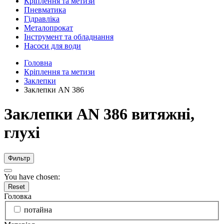
Кріплення та метизи
Пневматика
Гідравліка
Металопрокат
Інструмент та обладнання
Насоси для води
Головна
Кріплення та метизи
Заклепки
Заклепки AN 386
Заклепки AN 386 витяжні,
глухі
Фильтр
You have chosen:
Reset
Головка
потайна