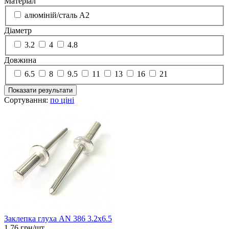
Матеріал
алюміній/сталь А2
Діаметр
3.2
4
4.8
Довжина
6.5
8
9.5
11
13
16
21
Показати результати
Сортування:
по ціні
Заклепка глуха AN 386 3.2x6.5
1.76 грн/шт.