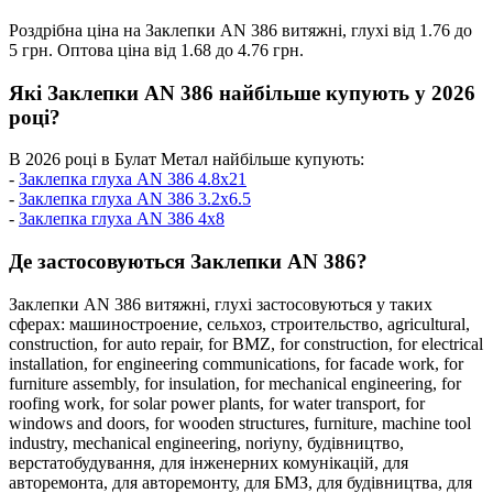
Роздрібна ціна на Заклепки AN 386 витяжні, глухі від 1.76 до
5 грн. Оптова ціна від 1.68 до 4.76 грн.
Які Заклепки AN 386 найбільше купують у 2026
році?
В 2026 році в Булат Метал найбільше купують:
-
Заклепка глуха AN 386 4.8x21
-
Заклепка глуха AN 386 3.2x6.5
-
Заклепка глуха AN 386 4x8
Де застосовуються Заклепки AN 386?
Заклепки AN 386 витяжні, глухі застосовуються у таких
сферах:
машиностроение,
сельхоз,
строительство,
agricultural,
construction,
for auto repair,
for BMZ,
for construction,
for electrical
installation,
for engineering communications,
for facade work,
for
furniture assembly,
for insulation,
for mechanical engineering,
for
roofing work,
for solar power plants,
for water transport,
for
windows and doors,
for wooden structures,
furniture,
machine tool
industry,
mechanical engineering,
noriyny,
будівництво,
верстатобудування,
для інженерних комунікацій,
для
авторемонта,
для авторемонту,
для БМЗ,
для будівництва,
для