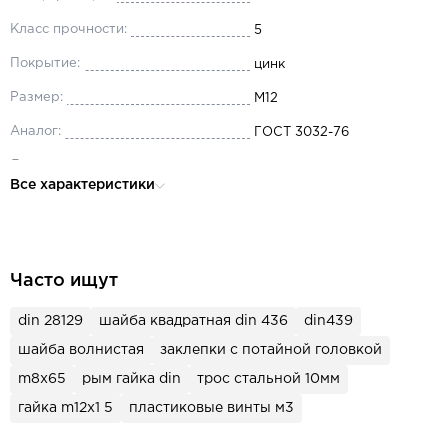
Класс прочности:
5
Покрытие:
цинк
Размер:
М12
Аналог:
ГОСТ 3032-76
Диаметр:
М12
Все характеристики
Материал:
сталь
Часто ищут
din 28129
шайба квадратная din 436
din439
шайба волнистая
заклепки с потайной головкой
m8x65
рым гайка din
трос стальной 10мм
гайка m12x1 5
пластиковые винты м3