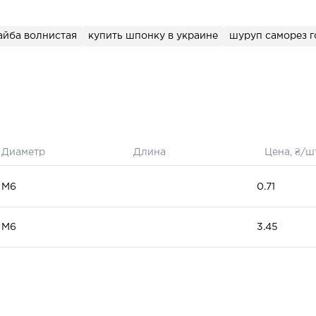
йба волнистая
купить шпонку в украине
шуруп саморез г
Диаметр
Длина
Цена, ₴/ш
М6
0.71
М6
3.45