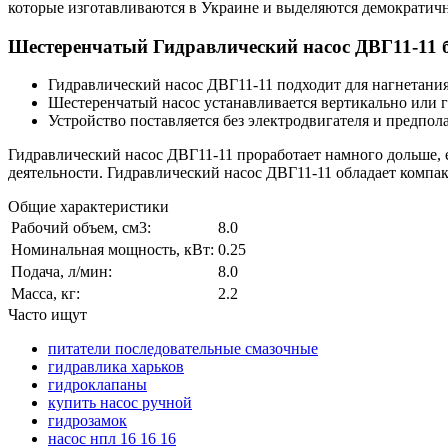
которые изготавливаются в Украине и выделяются демократич
Шестеренчатый Гидравлический насос ДВГ11-11 б
Гидравлический насос ДВГ11-11 подходит для нагнетания
Шестеренчатый насос устанавливается вертикально или г
Устройство поставляется без электродвигателя и предпол
Гидравлический насос ДВГ11-11 проработает намного дольше, 
деятельности. Гидравлический насос ДВГ11-11 обладает компа
Общие характеристики
Рабочий объем, см3:
8.0
Номинальная мощность, кВт:
0.25
Подача, л/мин:
8.0
Масса, кг:
2.2
Часто ищут
питатели последовательные смазочные
гидравлика харьков
гидроклапаны
купить насос ручной
гидрозамок
насос нпл 16 16 16