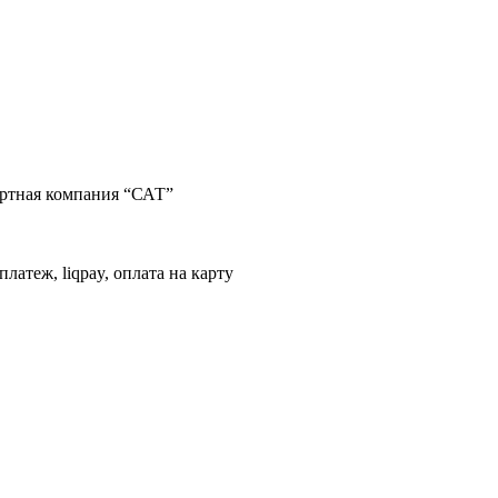
портная компания “САТ”
латеж, liqpay, оплата на карту