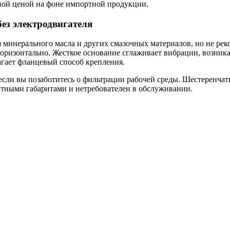
ной ценой на фоне импортной продукции.
ез электродвигателя
 минерального масла и других смазочных материалов, но не рек
оризонтально. Жесткое основание сглаживает вибрации, возник
агает фланцевый способ крепления.
если вы позаботитесь о фильтрации рабочей среды. Шестеренча
ктными габаритами и нетребователен в обслуживании.