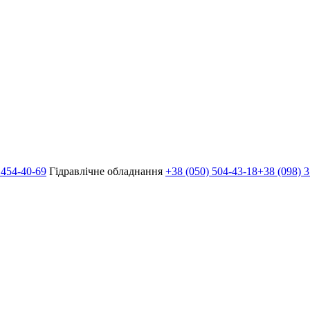
 454-40-69
Гідравлічне обладнання
+38 (050) 504-43-18
+38 (098) 