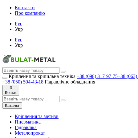
Контакти
Про компанію
Рус
Укр
Рус
Укр
Кріплення та кріпильна техніка
+38 (098) 317-97-75
+38 (063)
+38 (050) 504-43-18
Гідравлічне обладнання
0
Кошик
Каталог
Кріплення та метизи
Пневматика
Гідравліка
Металопрокат