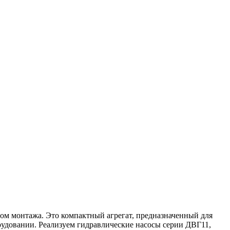
бом монтажа. Это компактный агрегат, предназначенный для
удовании. Реализуем гидравлические насосы серии ДВГ11,