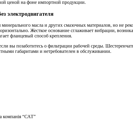
ной ценой на фоне импортной продукции.
ез электродвигателя
 минерального масла и других смазочных материалов, но не рек
оризонтально. Жесткое основание сглаживает вибрации, возник
агает фланцевый способ крепления.
если вы позаботитесь о фильтрации рабочей среды. Шестеренча
ктными габаритами и нетребователен в обслуживании.
тна компанія “САТ”