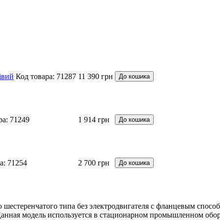
івий
Код товара: 71287
11 390 грн
До кошика
ра: 71249
1 914 грн
До кошика
а: 71254
2 700 грн
До кошика
о шестеренчатого типа без электродвигателя с фланцевым спосо
Данная модель используется в стационарном промышленном обор