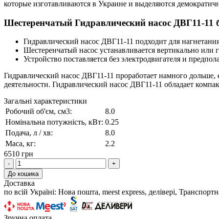
которые изготавливаются в Украине и выделяются демократич
Шестеренчатый Гидравлический насос ДВГ11-11 б
Гидравлический насос ДВГ11-11 подходит для нагнетания
Шестеренчатый насос устанавливается вертикально или г
Устройство поставляется без электродвигателя и предпол
Гидравлический насос ДВГ11-11 проработает намного дольше, 
деятельности. Гидравлический насос ДВГ11-11 обладает компа
Загальні характеристики
Робочий об'єм, см3:
8.0
Номінальна потужність, кВт:
0.25
Подача, л / хв:
8.0
Маса, кг:
2.2
6510 грн
-
+
До кошика
Доставка
по всій Україні: Нова пошта, meest express, делівері, Транспор
Зручна оплата