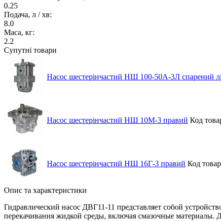
0.25
Подача, л / хв:
8.0
Маса, кг:
2.2
Супутні товари
Насос шестерінчастий НШ 100-50А-3Л спарений л
Насос шестерінчастий НШ 10М-3 правий
Код това
Насос шестерінчастий НШ 16Г-3 правий
Код товар
Опис та характеристики
Гидравлический насос ДВГ11-11 представляет собой устройств
перекачивания жидкой среды, включая смазочные материалы. 