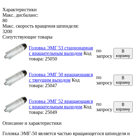
Характеристики
Макс. дисбаланс:
80
Макс. скорость вращения шпинделя:
3200
Сопутствующие товары
Головка ЭМГ 53 стационарная
по
В
с вращательным выходом
Код
запросу
корзину
товара: 25050
Головка ЭМГ 50 вращающаяся
по
В
с тянущим выходом
Код
запросу
корзину
товара: 25047
Головка ЭМГ 52 вращающаяся
по
В
с вращательным выходом
Код
запросу
корзину
товара: 25049
Описание и характеристики
Головка ЭМГ-50 является частью вращающегося шпинделя и