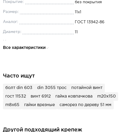
Покрытие:
без покрытия
Размер:
11x1
Аналог:
ГОСТ 13942-86
Диаметр:
11
Материал:
сталь
Все характеристики
Форма исполнения:
A
Толщина:
1
Часто ищут
болт din 603
din 3055 трос
потайной винт
гост 11532
винт 6912
гайка ковпачкова
m20x150
m8x65
гайки врезные
саморез по дереву 51 мм
Другой подходящий крепеж