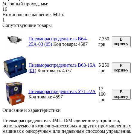
Условный проход, мм:
16
Номинальное давление, МПа:
1
Сопутствующие товары
Пневмораспределитель В64-
7 350
В
25А-03 (05)
Код товара: 4587
грн
корзину
Пневмораспределитель В63-15А
5 250
В
(01)
Код товара: 4577
грн
корзину
17
Пневмораспределитель У71-22А
В
100
Код товара: 4597
корзину
грн
Описание и характеристики
Пневмораспределитель 3МП-16М сдвоенное устройство,
используемое в кузнечно-прессовых и других промышленных
машинах с одноручным или педальным способом управления.