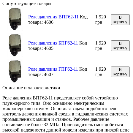
Сопутствующие товары
Реле давления ВПГ62-11
Код
1 920
В
товара: 4606
грн
корзину
Реле давления БПГ62-11
Код
1 920
В
товара: 4605
грн
корзину
Реле давления ГПГ62-11
Код
1 920
В
товара: 4607
грн
корзину
Описание и характеристики
Реле давления ВПГ62-11 представляет собой устройство
плунжерного типа. Оно оснащено электрическим
микропереключателем. Основная задача подобного реле —
контроль давления жидкой среды в гидравлических системах
промышленных машин и станков. Рабочее давление
составляет не более 32 МПа. Производитель смог добиться
высокой надежности данной модели изделия при низкой цене