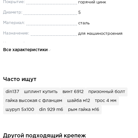
Покрытие:
горячий цинк
Диаметр:
5
Материал:
сталь
Назначение:
для машиностроения
Наружный диаметр:
10
Все характеристики
Толщина:
1
Часто ищут
din137
шплинт купить
винт 6912
призонный болт
гайка высокая с фланцем
шайба м12
трос 4 мм
шуруп 5х100
din 929 m6
рым гайка м16
Другой подходящий крепеж