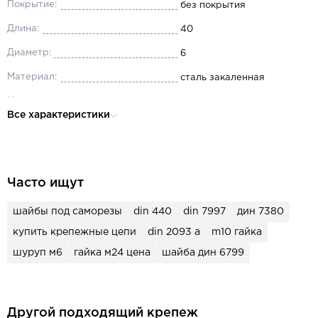
Покрытие:
без покрытия
Длина:
40
Диаметр:
6
Материал:
сталь закаленная
Назначение:
для машиностроения
Все характеристики
Часто ищут
шайбы под саморезы
din 440
din 7997
дин 7380
купить крепежные цепи
din 2093 a
m10 гайка
шуруп м6
гайка м24 цена
шайба дин 6799
Другой подходящий крепеж