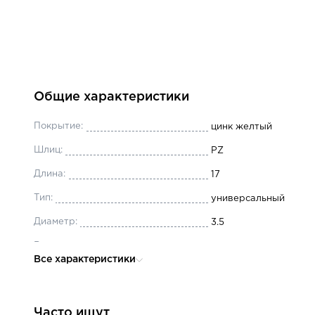
Общие характеристики
Покрытие:
цинк желтый
Шлиц:
PZ
Длина:
17
Тип:
универсальный
Диаметр:
3.5
Вид резьбы:
полная
Все характеристики
Материал:
сталь цементированн
Головка:
потайная
Часто ищут