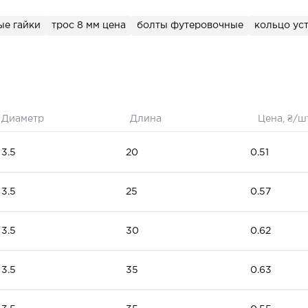
ля сборки
верей
ые гайки
трос 8 мм цена
болты футеровочные
кольцо ус
Диаметр
Длина
Цена, ₴/ш
3.5
20
0.51
3.5
25
0.57
3.5
30
0.62
3.5
35
0.63