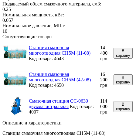
Подаваемый объем смазочного материала, см3:
0.25
Номинальная мощность, кВт:
0.057
Номинальное давление, МПа:
10
Сопутствующие товары
Станция смазочная
14
В
многоотводная СН5М (11-08)
400
корзину
Код товара: 4643
грн
Станция смазочная
16
В
многоотводная СН5М (42-08)
200
корзину
Код товара: 4650
грн
Смазочная станция СС-0630
114
В
двухмагистральная
Код товара:
000
корзину
4007
грн
Описание и характеристики
Станция смазочная многоотводная СН5М (11-08)