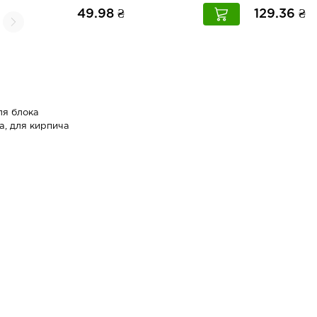
49.98 ₴
129.36 ₴
ля блока
а, для кирпича