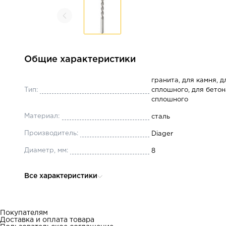
Общие характеристики
гранита, для камня, д
Тип:
сплошного, для бетон
сплошного
Материал:
сталь
Производитель:
Diager
Диаметр, мм:
8
Масса, кг:
0.038
Все характеристики
Длина, мм:
120
Хвостовик:
цилиндрический
Покупателям
Ширина ударной части:
80
Доставка и оплата товара