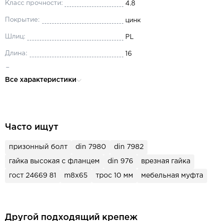
Класс прочности:
4.8
Покрытие:
цинк
Шлиц:
PL
Длина:
16
Диаметр:
М4
Все характеристики
Тип резьбы:
метрическая
Вид резьбы:
полная
Материал:
сталь
Часто ищут
Головка:
циллиндрическая
призонный болт
din 7980
din 7982
Назначение:
для машиностроения
гайка высокая с фланцем
din 976
врезная гайка
гост 24669 81
m8x65
трос 10 мм
мебельная муфта
Другой подходящий крепеж