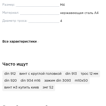
Размер:
М4
Материал:
нержавеющая сталь А4
Диаметр троса:
4
Все характеристики
Часто ищут
din 912
винт с круглой головкой
din 913
трос 12 мм
din 920
din 934 m16
зажим din 3093
m10x50
винт м3 купить киев
эмг 52