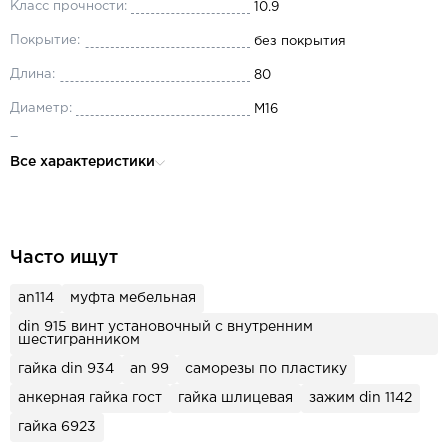
Класс прочности:
10.9
Покрытие:
без покрытия
Длина:
80
Диаметр:
М16
Тип резьбы:
метрическая
Все характеристики
Вид резьбы:
частичная
Материал:
сталь
Головка:
шестигранная
Часто ищут
Назначение:
для машиностроения
an114
муфта мебельная
din 915 винт установочный с внутренним
шестигранником
гайка din 934
an 99
саморезы по пластику
анкерная гайка гост
гайка шлицевая
зажим din 1142
гайка 6923