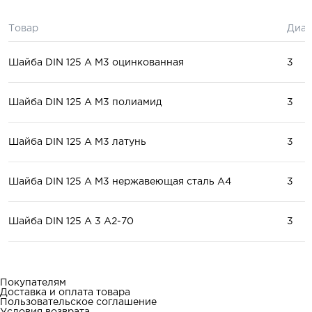
Товар
Диам
Шайба DIN 125 A М3 оцинкованная
3
Шайба DIN 125 A М3 полиамид
3
Шайба DIN 125 A М3 латунь
3
Шайба DIN 125 A М3 нержавеющая сталь А4
3
Шайба DIN 125 A 3 А2-70
3
Покупателям
Доставка и оплата товара
Пользовательское соглашение