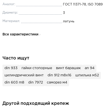
Аналог:
ГОСТ 11371-78, ISO 7089
Диаметр:
3
Материал:
латунь
Форма исполнения:
A
Все характеристики
Наружный диаметр:
7
Толщина:
0.5
Часто ищут
din 933
гайки стопорные
винт барашек
an 94
цилиндрический винт
din 912 m8x16
шпилька м52
din 603 m8
din 7972
саморез м4
Другой подходящий крепеж