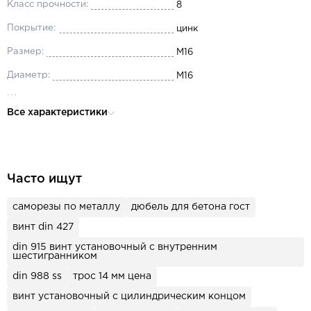
Класс прочности:
8
Покрытие:
цинк
Размер:
М16
Диаметр:
М16
Шаг резьбы:
2
Все характеристики
Материал:
сталь
Часто ищут
саморезы по металлу
дюбель для бетона гост
винт din 427
din 915 винт установочный с внутренним
шестигранником
din 988 ss
трос 14 мм цена
винт установочный с цилиндрическим концом