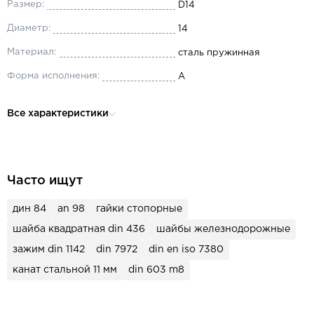
Размер:
D14
Диаметр:
14
Материал:
сталь пружинная
Форма исполнения:
A
Все характеристики
Часто ищут
дин 84
an 98
гайки стопорные
шайба квадратная din 436
шайбы железнодорожные
зажим din 1142
din 7972
din en iso 7380
канат стальной 11 мм
din 603 m8