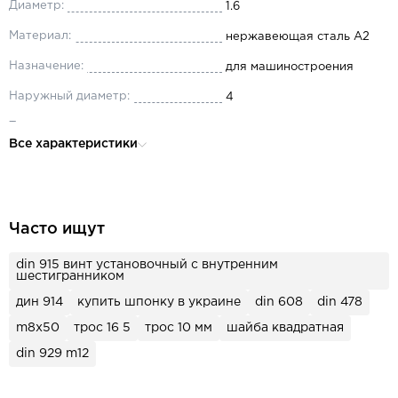
Диаметр:
1.6
Материал:
нержавеющая сталь А2
Назначение:
для машиностроения
Наружный диаметр:
4
Толщина:
0.3
Все характеристики
Часто ищут
din 915 винт установочный с внутренним
шестигранником
дин 914
купить шпонку в украине
din 608
din 478
m8x50
трос 16 5
трос 10 мм
шайба квадратная
din 929 m12