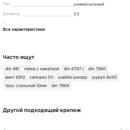
Тип:
универсальный
Диаметр:
2.5
Вид резьбы:
полная
Все характеристики
сталь цементированная
Материал:
закаленная
Головка:
потайная
Часто ищут
для строительства, для сбо
Назначение:
мебели, для окон и дверей
din 981
гайка с накаткой
din 6797 j
din 7980
винт 6912
саморез 50
шайба шнорр
шуруп 8х50
трос стальной 10мм
din 7969
Другой подходящий крепеж