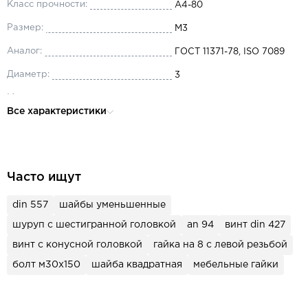
Класс прочности:
А4-80
Размер:
М3
Аналог:
ГОСТ 11371-78, ISO 7089
Диаметр:
3
Материал:
нержавеющая сталь А4
Все характеристики
Форма исполнения:
A
Наружный диаметр:
7
Толщина:
0.5
Часто ищут
din 557
шайбы уменьшенные
шуруп с шестигранной головкой
an 94
винт din 427
винт с конусной головкой
гайка на 8 с левой резьбой
болт м30х150
шайба квадратная
мебельные гайки