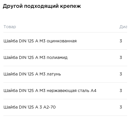
Другой подходящий крепеж
Товар
Диам
Шайба DIN 125 A М3 оцинкованная
3
Шайба DIN 125 A М3 полиамид
3
Шайба DIN 125 A М3 латунь
3
Шайба DIN 125 A М3 нержавеющая сталь А4
3
Шайба DIN 125 A 3 А2-70
3