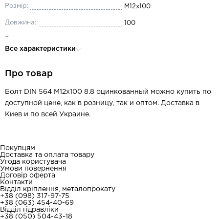
Розмір:
М12x100
Довжина:
100
Виробник:
ТИТУЛ
Все характеристики
Діаметр:
М12
Про товар
Матеріал:
сталь
Головка:
шестигранна
Болт DIN 564 M12x100 8.8 оцинкованный можно купить по
доступной цене, как в розницу, так и оптом. Доставка в
Киев и по всей Украине.
Покупцям
Доставка та оплата товару
Угода користувача
Умови повернення
Договір оферта
Контакти
Відділ кріплення, металопрокату
+38 (098) 317-97-75
+38 (063) 454-40-69
Відділ гідравліки
+38 (050) 504-43-18