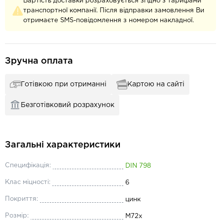
Вартість доставки розраховується згідно з тарифами
транспортної компанії. Після відправки замовлення Ви
отримаєте SMS-повідомлення з номером накладної.
Зручна оплата
Готівкою при отриманні
Картою на сайті
Безготівковий розрахунок
Загальні характеристики
Специфікація:
DIN 798
Клас міцності:
6
Покриття:
цинк
Розмір:
М72x