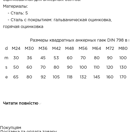
Материалы:
- Сталь: 5
- Сталь с покрытием: гальваническая оцинковка,
горячая оцинковка
Размеры квадратных анкерных гаек DIN 798 в м
d
М24
М30
М36
М42
М48
М56
М64
М72
М80
m
30
36
45
53
60
70
80
90
100
s
50
60
70
80
90
100
110
120
130
e
65
80
92
105
118
132
145
160
170
Читати повністю
Покупцям