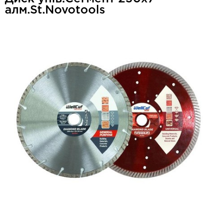
алм.St.Novotools