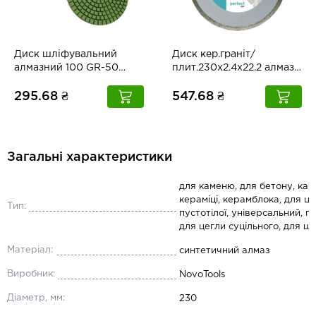
Диск шліфувальний
Диск кер.граніт/
алмазний 100 GR-50
плит.230х2.4х22.2 алмаз
Samedia
Dronco
295.68 ₴
547.68 ₴
Загальні характеристики
для каменю, для бетону, ках
кераміці, керамблока, для ц
Тип:
пустотілої, універсальний, гр
для цегли суцільного, для 
Матеріал:
синтетичний алмаз
Виробник:
NovoTools
Діаметр, мм:
230