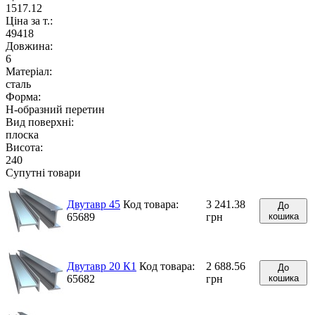
1517.12
Ціна за т.:
49418
Довжина:
6
Матеріал:
сталь
Форма:
H-образний перетин
Вид поверхні:
плоска
Висота:
240
Супутні товари
Двутавр 45
Код товара:
3 241.38
До
65689
грн
кошика
Двутавр 20 К1
Код товара:
2 688.56
До
65682
грн
кошика