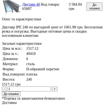
Двутавр 40
Код товара:
3 584.94
До
65687
грн
кошика
Опис та характеристики
Двутавр IPE 240 по выгодной цене от 1061.98 грн. Бесплатная
резка и погрузка. Выгодные оптовые цены и скидки
постоянным клиентам.
Загальні характеристики
Ціна за м.п.:
1517.12
Ціна за т.:
49418
Довжина:
6
Матеріал:
сталь
Форма:
H-образний перетин
Вид поверхні:
плоска
Висота:
240
1517,12 грн
-
+
До кошика
*Порізка та завантаження безкоштовно
Доставка