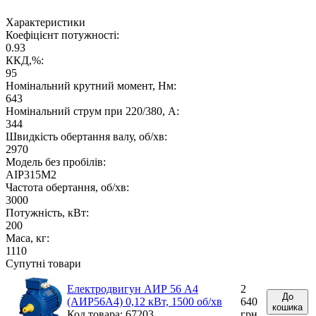
Характеристики
Коефіцієнт потужності:
0.93
ККД,%:
95
Номінальний крутний момент, Нм:
643
Номінальний струм при 220/380, А:
344
Швидкість обертання валу, об/хв:
2970
Модель без пробілів:
АІР315М2
Частота обертання, об/хв:
3000
Потужність, кВт:
200
Маса, кг:
1110
Супутні товари
Електродвигун АИР 56 А4
2
До
(АИР56А4) 0,12 кВт, 1500 об/хв
640
кошика
Код товара: 67203
грн