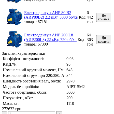
Електродвигун АИР 80 В2
6
До
(АИР80В2) 2,2 кВт, 3000 об/хв
Код
442
кошика
товара: 67181
грн
Електродвигун АИР 200 L8
64
До
(АИР200L8) 22 кВт, 750 об/хв
Код
363
кошика
товара: 67300
грн
Загальні характеристики
Коефіцієнт потужності:
0.93
ККД,%:
95
Номінальний крутний момент, Нм:
643
Номінальний струм при 220/380, А:
344
Швидкість обертання валу, об/хв:
2970
Модель без пробілів:
АІР315М2
Частота обертання, об/хв:
3000
Потужність, кВт:
200
Маса, кг:
1110
272632 грн
-
+