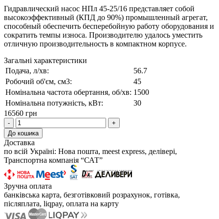
Гидравлический насос НПл 45-25/16 представляет собой
высокоэффективный (КПД до 90%) промышленный агрегат,
способный обеспечить бесперебойную работу оборудования и
сократить темпы износа. Производителю удалось уместить
отличную производительность в компактном корпусе.
Загальні характеристики
Подача, л/хв:
56.7
Робочий об'єм, см3:
45
Номінальна частота обертання, об/хв:
1500
Номінальна потужність, кВт:
30
16560 грн
-
+
До кошика
Доставка
по всій Україні: Нова пошта, meest express, делівері,
Транспортна компанія “САТ”
Зручна оплата
банківська карта, безготівковий розрахунок, готівка,
післяплата, liqpay, оплата на карту