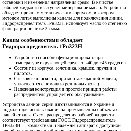
остановки и изменения направления среды. В качестве
рабочей жидкости выступает минеральное масло. Устройство
обладает прочным металлическим корпусом, в котором
методом литья выполнены каналы для подключения линий.
Гидрораспределитель 1Рн323Н использует масло со степенью
фильтрации не ниже 25 мкм.
Каким особенностями обладает
Гидрораспределитель 1Рн323Н
Устройство способно функционировать при
температуре окружающей среды от -40 до +45 градусов.
Состоит из корпуса, золотника, крышек, пружин и
пилотов.
Стыковые плоскости, при монтаже данной модели,
уплотняются с помощью резиновых колец.
Надежная конструкция и простой принцип работы
распределителя упрощает его обслуживание.
Устройства данной серии изготавливаются в Украине и
подходят для использования на промышленных объектах
нашей страны. Схема распределения рабочей жидкости
соответствует требованиям ГОСТ. Гидрораспределитель
1Рн323Н — компактный и надежный аппарат с доступной
ценой, рекомендованный производителем для установки в