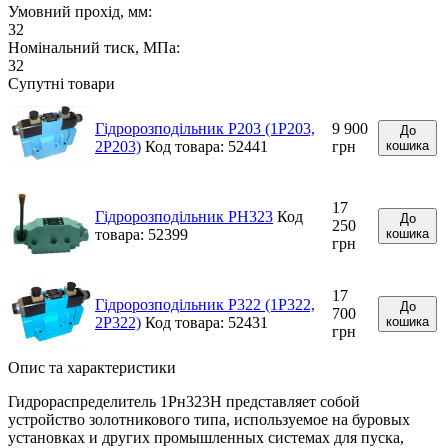
Умовний прохід, мм:
32
Номінальний тиск, МПа:
32
Супутні товари
Гідророзподільник Р203 (1Р203,
9 900
До
2Р203)
Код товара: 52441
грн
кошика
17
Гідророзподільник РН323
Код
До
250
товара: 52399
кошика
грн
17
Гідророзподільник Р322 (1Р322,
До
700
2Р322)
Код товара: 52431
кошика
грн
Опис та характеристики
Гидрораспределитель 1Рн323Н представляет собой
устройство золотникового типа, используемое на буровых
установках и других промышленных системах для пуска,