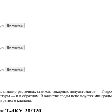
грн
До кошика
грн
До кошика
грн
До кошика
, алмазно-расточных станков, токарных полуавтоматов — Гидро
уры — и в обратном. В качестве среды используется минерально
звратного клапана.
к Т-4КУ 20/320