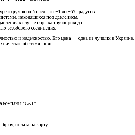
уре окружающей среды от +1 до +55 градусов.
системы, находящихся под давлением.
давления в случае обрыва трубопровода.
ью резьбового соединения.
чностью и надежностью. Его цена — одна из лучших в Украине. 
ехническое обслуживание.
тна компанія “САТ”
 liqpay, оплата на карту