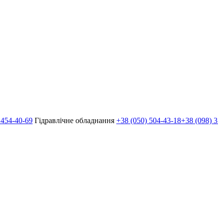
 454-40-69
Гідравлічне обладнання
+38 (050) 504-43-18
+38 (098) 