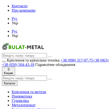
Контакти
Про компанію
Рус
Укр
Рус
Укр
Кріплення та кріпильна техніка
+38 (098) 317-97-75
+38 (063)
+38 (050) 504-43-18
Гідравлічне обладнання
0
Кошик
Каталог
Кріплення та метизи
Пневматика
Гідравліка
Металопрокат