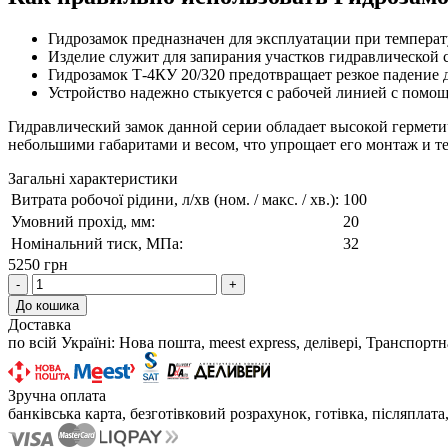
Гидрозамок предназначен для эксплуатации при температ
Изделие служит для запирания участков гидравлической 
Гидрозамок Т-4КУ 20/320 предотвращает резкое падение 
Устройство надежно стыкуется с рабочей линией с помощ
Гидравлический замок данной серии обладает высокой гермети
небольшими габаритами и весом, что упрощает его монтаж и т
Загальні характеристики
Витрата робочої рідини, л/хв (ном. / макс. / хв.):
100
Умовний прохід, мм:
20
Номінальний тиск, МПа:
32
5250 грн
-
+
До кошика
Доставка
по всій Україні: Нова пошта, meest express, делівері, Транспор
Зручна оплата
банківська карта, безготівковий розрахунок, готівка, післяплата,