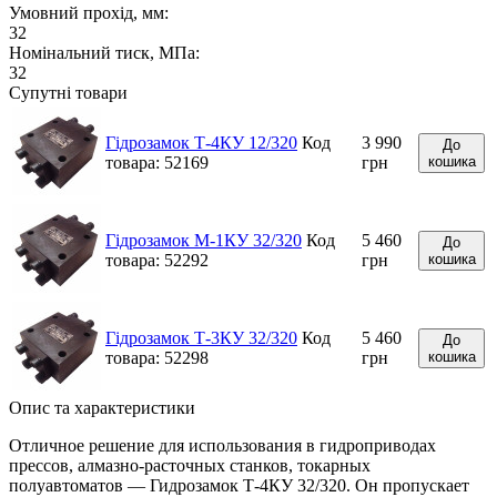
Умовний прохід, мм:
32
Номінальний тиск, МПа:
32
Супутні товари
Гідрозамок Т-4КУ 12/320
Код
3 990
До
товара: 52169
грн
кошика
Гідрозамок М-1КУ 32/320
Код
5 460
До
товара: 52292
грн
кошика
Гідрозамок Т-3КУ 32/320
Код
5 460
До
товара: 52298
грн
кошика
Опис та характеристики
Отличное решение для использования в гидроприводах
прессов, алмазно-расточных станков, токарных
полуавтоматов — Гидрозамок Т-4КУ 32/320. Он пропускает