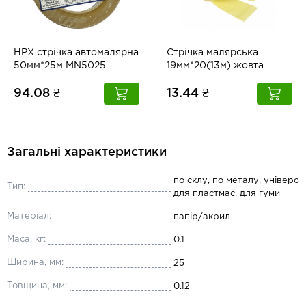
HPX стрічка автомалярна
Стрічка малярська
50мм*25м MN5025
19мм*20(13м) жовта
94.08 ₴
13.44 ₴
Загальні характеристики
по склу, по металу, універса
Тип:
для пластмас, для гуми
Матеріал:
папір/акрил
Маса, кг:
0.1
Ширина, мм:
25
Товщина, мм:
0.12