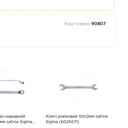
Код товару:
90807
во-накидний
Ключ ріжковий 10x12мм satine
мм satine Sigma
Sigma (6025671)