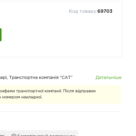
Код товару:
69703
Детальніше
івері, Транспортна компанія “САТ”
рифами транспортної компанії. Після відправки
 номером накладної.