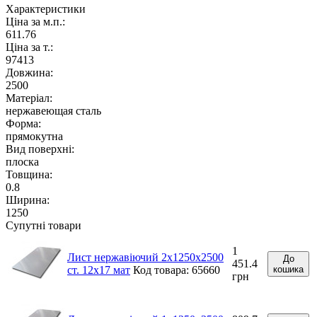
Характеристики
Ціна за м.п.:
611.76
Ціна за т.:
97413
Довжина:
2500
Матеріал:
нержавеющая сталь
Форма:
прямокутна
Вид поверхні:
плоска
Товщина:
0.8
Ширина:
1250
Супутні товари
1
Лист нержавіючий 2х1250х2500
До
451.4
ст. 12х17 мат
Код товара: 65660
кошика
грн