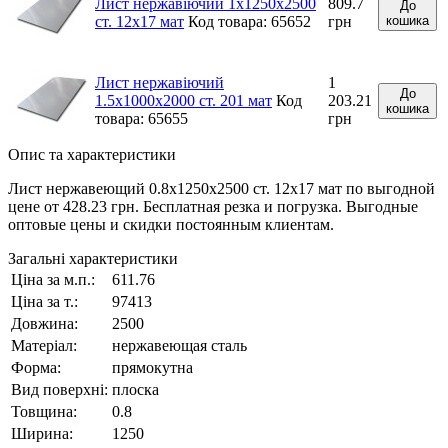
Лист нержавіючий 1х1250х2500
809.7
До
ст. 12х17 мат
Код товара: 65652
грн
кошика
Лист нержавіючий
1
До
1.5х1000х2000 ст. 201 мат
Код
203.21
кошика
товара: 65655
грн
Опис та характеристики
Лист нержавеющий 0.8х1250х2500 ст. 12х17 мат по выгодной
цене от 428.23 грн. Бесплатная резка и погрузка. Выгодные
оптовые цены и скидки постоянным клиентам.
Загальні характеристики
Ціна за м.п.:
611.76
Ціна за т.:
97413
Довжина:
2500
Матеріал:
нержавеющая сталь
Форма:
прямокутна
Вид поверхні:
плоска
Товщина:
0.8
Ширина:
1250