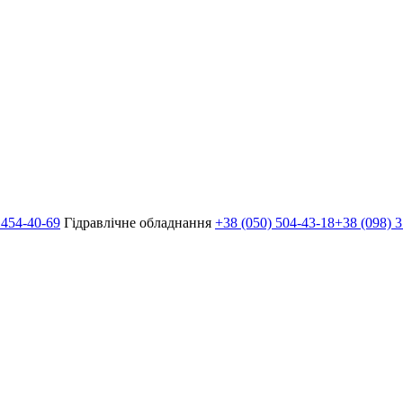
 454-40-69
Гідравлічне обладнання
+38 (050) 504-43-18
+38 (098) 