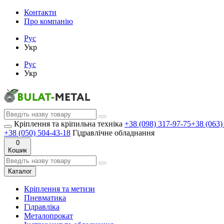
Контакти
Про компанію
Рус
Укр
Рус
Укр
Кріплення та кріпильна техніка
+38 (098) 317-97-75
+38 (063)
+38 (050) 504-43-18
Гідравлічне обладнання
0
Кошик
Каталог
Кріплення та метизи
Пневматика
Гідравліка
Металопрокат