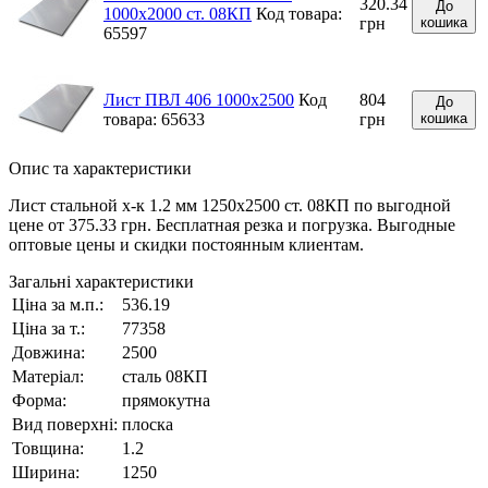
320.34
До
1000x2000 ст. 08КП
Код товара:
грн
кошика
65597
Лист ПВЛ 406 1000x2500
Код
804
До
товара: 65633
грн
кошика
Опис та характеристики
Лист стальной х-к 1.2 мм 1250x2500 ст. 08КП по выгодной
цене от 375.33 грн. Бесплатная резка и погрузка. Выгодные
оптовые цены и скидки постоянным клиентам.
Загальні характеристики
Ціна за м.п.:
536.19
Ціна за т.:
77358
Довжина:
2500
Матеріал:
сталь 08КП
Форма:
прямокутна
Вид поверхні:
плоска
Товщина:
1.2
Ширина:
1250