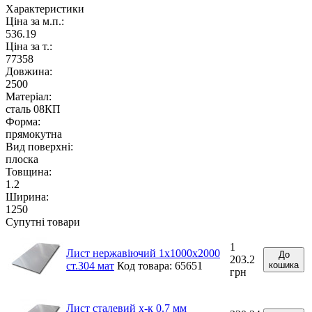
Характеристики
Ціна за м.п.:
536.19
Ціна за т.:
77358
Довжина:
2500
Матеріал:
сталь 08КП
Форма:
прямокутна
Вид поверхні:
плоска
Товщина:
1.2
Ширина:
1250
Супутні товари
1
Лист нержавіючий 1х1000х2000
До
203.2
ст.304 мат
Код товара: 65651
кошика
грн
Лист сталевий х-к 0.7 мм